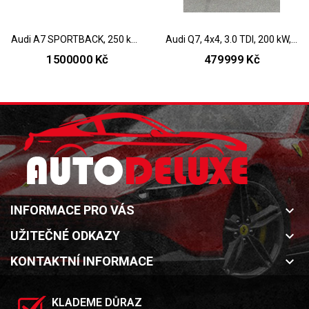
Audi A7 SPORTBACK, 250 kW, 2018
Audi Q7, 4x4, 3.0 TDI, 200 kW, 2016, S-Line
1500000 Kč
479999 Kč
INFORMACE PRO VÁS
keyboard_arrow_down
UŽITEČNÉ ODKAZY
keyboard_arrow_down
KONTAKTNÍ INFORMACE
keyboard_arrow_down
KLADEME DŮRAZ