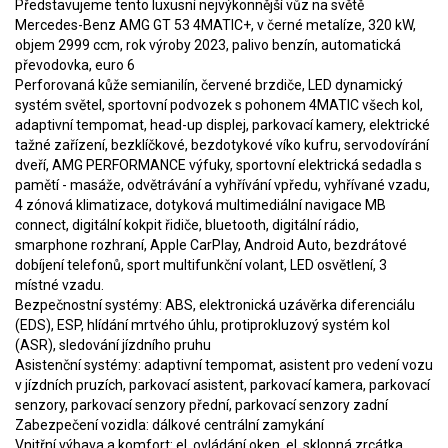
Představujeme tento luxusní nejvýkonnější vůz na světě
Mercedes-Benz AMG GT 53 4MATIC+, v černé metalíze, 320 kW,
objem 2999 ccm, rok výroby 2023, palivo benzín, automatická
převodovka, euro 6
Perforovaná kůže semianilín, červené brzdiče, LED dynamický
systém světel, sportovní podvozek s pohonem 4MATIC všech kol,
adaptivní tempomat, head-up displej, parkovací kamery, elektrické
tažné zařízení, bezklíčkové, bezdotykové víko kufru, servodovírání
dveří, AMG PERFORMANCE výfuky, sportovní elektrická sedadla s
pamětí - masáže, odvětrávání a vyhřívání vpředu, vyhřívané vzadu,
4 zónová klimatizace, dotyková multimediální navigace MB
connect, digitální kokpit řidiče, bluetooth, digitální rádio,
smarphone rozhraní, Apple CarPlay, Android Auto, bezdrátové
dobíjení telefonů, sport multifunkční volant, LED osvětlení, 3
místné vzadu.
Bezpečnostní systémy: ABS, elektronická uzávěrka diferenciálu
(EDS), ESP, hlídání mrtvého úhlu, protiprokluzový systém kol
(ASR), sledování jízdního pruhu
Asistenční systémy: adaptivní tempomat, asistent pro vedení vozu
v jízdních pruzích, parkovací asistent, parkovací kamera, parkovací
senzory, parkovací senzory přední, parkovací senzory zadní
Zabezpečení vozidla: dálkové centrální zamykání
Vnitřní výbava a komfort: el. ovládání oken, el. sklopná zrcátka,